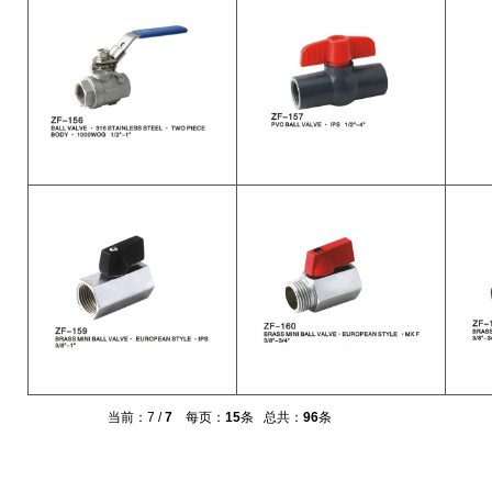
当前：7 /
7
每页：
15
条 总共：
96
条