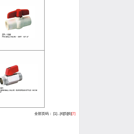
全部页码：
[1]
...
[4]
[5]
[6]
[7]